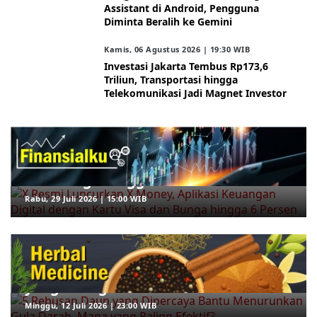
Assistant di Android, Pengguna
Diminta Beralih ke Gemini
Kamis, 06 Agustus 2026 | 19:30 WIB
Investasi Jakarta Tembus Rp173,6
Triliun, Transportasi hingga
Telekomunikasi Jadi Magnet Investor
ARAHKITA/FINANSIALKU
X Resmi Luncurkan X Money, Aplikasi
Keuangan Digital dengan Kartu Visa
dan Bunga hingga 6 Persen
Rabu, 29 Juli 2026 | 15:00 WIB
ARAHKITA/HERBAL MEDICINE
5 Rebusan Daun yang Dipercaya
Bantu Menurunkan Gula Darah, Mana
yang Paling Efektif?
Minggu, 12 Juli 2026 | 23:00 WIB