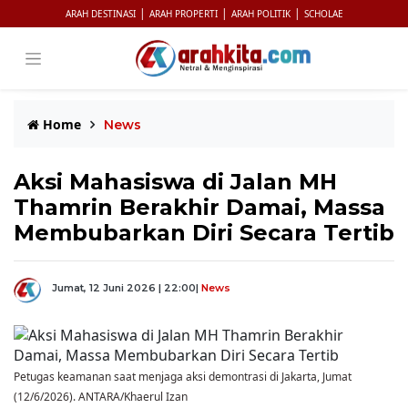
|
|
|
ARAH DESTINASI
ARAH PROPERTI
ARAH POLITIK
SCHOLAE
Home
News
Aksi Mahasiswa di Jalan MH
Thamrin Berakhir Damai, Massa
Membubarkan Diri Secara Tertib
Jumat, 12 Juni 2026 | 22:00
|
News
Petugas keamanan saat menjaga aksi demontrasi di Jakarta, Jumat
(12/6/2026). ANTARA/Khaerul Izan