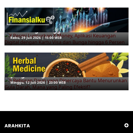
ARAHKITA/FINANSIALKU
X Resmi Luncurkan X Money, Aplikasi
Keuangan Digital dengan Kartu Visa
dan Bunga hingga 6 Persen
Rabu, 29 Juli 2026 | 15:00 WIB
ARAHKITA/HERBAL MEDICINE
5 Rebusan Daun yang Dipercaya
Bantu Menurunkan Gula Darah, Mana
yang Paling Efektif?
Minggu, 12 Juli 2026 | 23:00 WIB
ARAHKITA