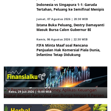
Indonesia vs Singapura 1-1: Garuda
Tertahan, Peluang ke Semifinal Menipis
Jumat, 07 Agustus 2026 | 20:30 WIB
Istana Buka Peluang, Destry Damayanti
Masuk Bursa Calon Gubernur BI
Kamis, 06 Agustus 2026 | 22:30 WIB
FIFA Minta Maaf soal Rencana
Penjualan Hak Komersial Piala Dunia,
Infantino Tetap Didukung
ARAHKITA/FINANSIALKU
X Resmi Luncurkan X Money, Aplikasi
Keuangan Digital dengan Kartu Visa
dan Bunga hingga 6 Persen
Rabu, 29 Juli 2026 | 15:00 WIB
ARAHKITA/HERBAL MEDICINE
5 Rebusan Daun yang Dipercaya