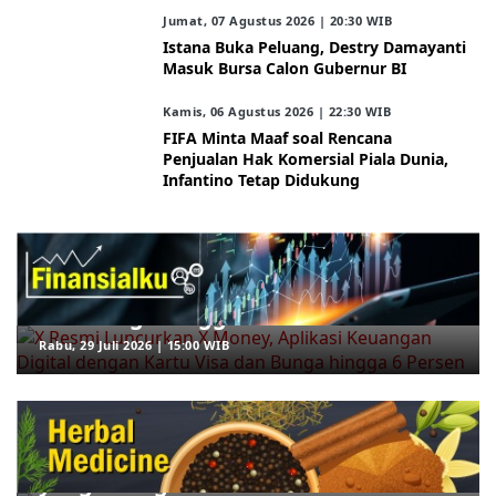
Jumat, 07 Agustus 2026 | 20:30 WIB
Istana Buka Peluang, Destry Damayanti
Masuk Bursa Calon Gubernur BI
Kamis, 06 Agustus 2026 | 22:30 WIB
FIFA Minta Maaf soal Rencana
Penjualan Hak Komersial Piala Dunia,
Infantino Tetap Didukung
ARAHKITA/FINANSIALKU
X Resmi Luncurkan X Money, Aplikasi
Keuangan Digital dengan Kartu Visa
dan Bunga hingga 6 Persen
Rabu, 29 Juli 2026 | 15:00 WIB
ARAHKITA/HERBAL MEDICINE
5 Rebusan Daun yang Dipercaya
Bantu Menurunkan Gula Darah, Mana
yang Paling Efektif?