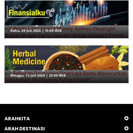
X Resmi Luncurkan X Money, Aplikasi
Keuangan Digital dengan Kartu Visa
dan Bunga hingga 6 Persen
Rabu, 29 Juli 2026 | 15:00 WIB
ARAHKITA/HERBAL MEDICINE
5 Rebusan Daun yang Dipercaya
Bantu Menurunkan Gula Darah, Mana
yang Paling Efektif?
Minggu, 12 Juli 2026 | 23:00 WIB
ARAHKITA
ARAH DESTINASI