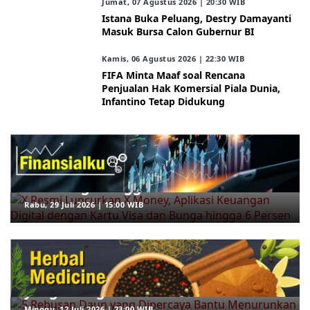
Jumat, 07 Agustus 2026 | 20:30 WIB
Istana Buka Peluang, Destry Damayanti
Masuk Bursa Calon Gubernur BI
Kamis, 06 Agustus 2026 | 22:30 WIB
FIFA Minta Maaf soal Rencana
Penjualan Hak Komersial Piala Dunia,
Infantino Tetap Didukung
ARAHKITA/FINANSIALKU
X Resmi Luncurkan X Money, Aplikasi
Keuangan Digital dengan Kartu Visa
dan Bunga hingga 6 Persen
Rabu, 29 Juli 2026 | 15:00 WIB
ARAHKITA/HERBAL MEDICINE
5 Rebusan Daun yang Dipercaya
Bantu Menurunkan Gula Darah, Mana
yang Paling Efektif?
Minggu, 12 Juli 2026 | 23:00 WIB