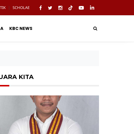
TIK
SCHOLAE
|
TA
KBC NEWS
UARA KITA