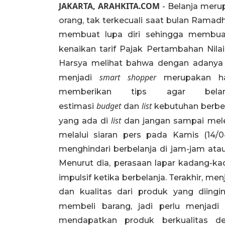
JAKARTA, ARAHKITA.COM
- Belanja meru
orang, tak terkecuali saat bulan Ramad
membuat lupa diri sehingga membuat
kenaikan tarif Pajak Pertambahan Nila
Harsya melihat bahwa dengan adanya
smart shopper
menjadi
merupakan ha
memberikan tips agar bela
budget
list
estimasi
dan
kebutuhan berbel
list
yang ada di
dan jangan sampai mel
melalui siaran pers pada Kamis (14/
menghindari berbelanja di jam-jam atau 
Menurut dia, perasaan lapar kadang-
impulsif ketika berbelanja. Terakhir, men
dan kualitas dari produk yang diingin
membeli barang, jadi perlu menjad
mendapatkan produk berkualitas de