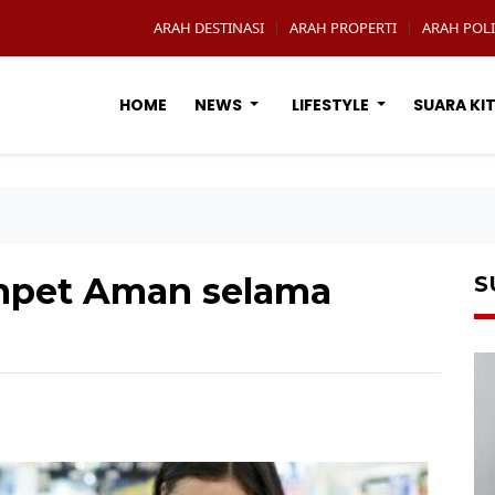
ARAH DESTINASI
ARAH PROPERTI
ARAH POLI
|
|
HOME
NEWS
LIFESTYLE
SUARA KI
mpet Aman selama
S