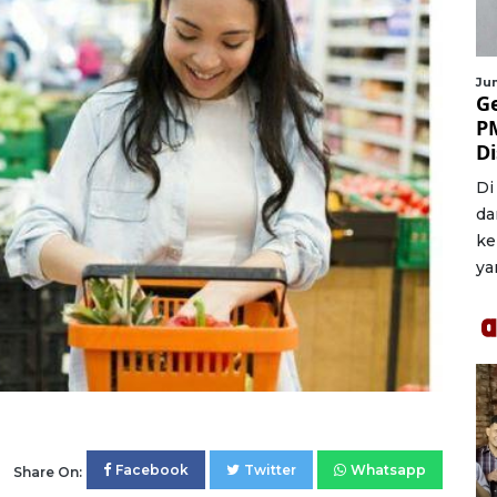
Jum
G
P
D
Di
da
ke
ya
Facebook
Twitter
Whatsapp
Share On: