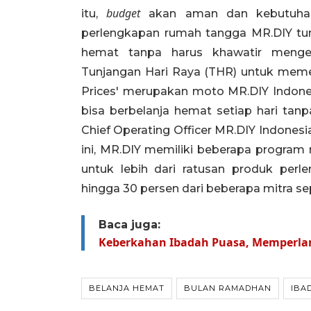
budget
itu,
akan aman dan kebutuhan j
perlengkapan rumah tangga MR.DIY tur
hemat tanpa harus khawatir menge
Tunjangan Hari Raya (THR) untuk mem
Prices' merupakan moto MR.DIY Indones
bisa berbelanja hemat setiap hari tan
Chief Operating Officer MR.DIY Indone
ini, MR.DIY memiliki beberapa program
untuk lebih dari ratusan produk pe
hingga 30 persen dari beberapa mitra se
Baca juga:
Keberkahan Ibadah Puasa, Memperl
BELANJA HEMAT
BULAN RAMADHAN
IBA