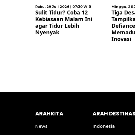
8:00 WIB
Rabu, 29 Juli 2026 | 07:30 WIB
Minggu, 26 J
asi
Sulit Tidur? Coba 12
Tiga Des
hion Week
Kebiasaan Malam Ini
Tampilka
Warisan
agar Tidur Lebih
Defianc
ovasi
Nyenyak
Memaduk
Inovasi
ARAHKITA
ARAH DESTINAS
News
Indonesia