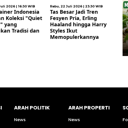
uli 2026 | 16:30 WIB
Rabu, 22 Juli 2026 | 23:30 WIB
Rab
ainer Indonesia
Tas Besar Jadi Tren
Je
n Koleksi "Quiet
Fesyen Pria, Erling
2
e" yang
Haaland hingga Harry
An
an Tradisi dan
Styles Ikut
Li
Memopulerkannya
I
ARAH POLITIK
ARAH PROPERTI
S
News
News
Fo