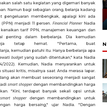
pakan salah satu kegiatan yang digemari banyak
han. Namun bagi sebagian orang, belanja kadang
 pengeluaran membengkak, apalagi kini ada
Financial Planner
i (PPN) menjadi 11 persen.
Nadia
 kenaikan tarif PPN, manajemen keuangan dan
l penting dalam berbelanja. Dia kemudian
N
nja tetap hemat. "Pertama, buat
anja, kemudian patuhi itu. Hanya berbelanja apa
budget
ewati
yang sudah ditentukan," kata Nadia
04/2022). Kemudian, Nadia menyarankan untuk
situasi kritis, misalnya saat Anda merasa lapar.
kadang akan membuat seseorang menjadi sangat
smart shopper
jadi
dengan membandingkan harga
kan. "Kini, terdapat banyak sekali opsi untuk
smart shopper
i
dengan membandingkan untuk
ngan harga bersaing," ujar Nadia. "Dengan