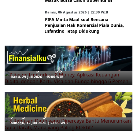
Masuk Bursa Calon Gubernur BI
Kamis, 06 Agustus 2026 | 22:30 WIB
FIFA Minta Maaf soal Rencana
Penjualan Hak Komersial Piala Dunia,
Infantino Tetap Didukung
ARAHKITA/FINANSIALKU
X Resmi Luncurkan X Money, Aplikasi
Keuangan Digital dengan Kartu Visa
dan Bunga hingga 6 Persen
Rabu, 29 Juli 2026 | 15:00 WIB
ARAHKITA/HERBAL MEDICINE
5 Rebusan Daun yang Dipercaya
Bantu Menurunkan Gula Darah, Mana
yang Paling Efektif?
Minggu, 12 Juli 2026 | 23:00 WIB