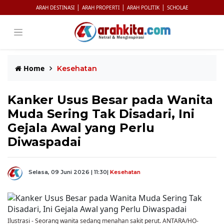
|
|
|
ARAH DESTINASI
ARAH PROPERTI
ARAH POLITIK
SCHOLAE
Home
Kesehatan
Kanker Usus Besar pada Wanita
Muda Sering Tak Disadari, Ini
Gejala Awal yang Perlu
Diwaspadai
Selasa, 09 Juni 2026 | 11:30
|
Kesehatan
Ilustrasi - Seorang wanita sedang menahan sakit perut. ANTARA/HO-