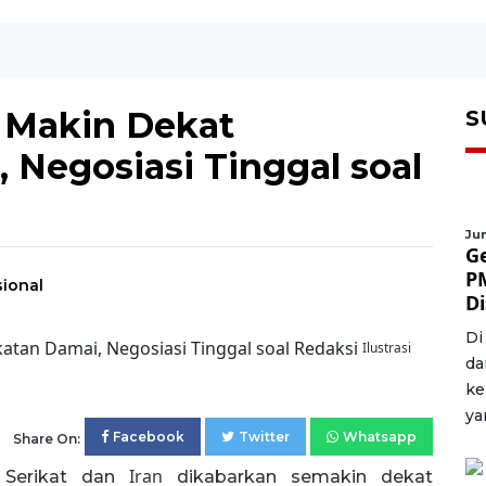
 Makin Dekat
S
 Negosiasi Tinggal soal
Jum
G
P
sional
D
Di
Ilustrasi
da
ke
ya
Facebook
Twitter
Whatsapp
Share On:
Iran
Serikat dan
dikabarkan semakin dekat