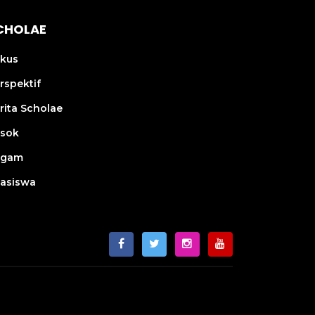
CHOLAE
kus
rspektif
rita Scholae
sok
agam
asiswa