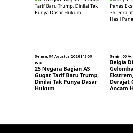
ustus 2026 | 15:00
Senin, 03 Agustus 2026 | 19:00 WIB
Rabu
Belgia Dilanda
Ind
a Bagian AS
Gelombang Panas
Zu
if Baru Trump,
Ekstrem, Suhu Capai 36
Ha
ak Punya Dasar
Derajat Celsius dan
us
Ancam Hasil Panen
Dib