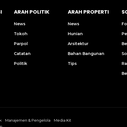
I
ARAH POLITIK
ARAH PROPERTI
S
News
News
Fo
Tokoh
Hunian
Pe
Parpol
Arsitektur
Be
Catatan
Bahan Bangunan
So
Politik
Tips
R
Be
k
Manajemen & Pengelola
Media Kit
om