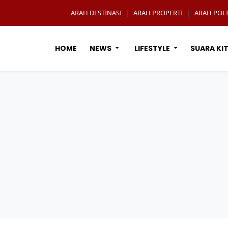
ARAH DESTINASI
ARAH PROPERTI
ARAH POLI
|
|
HOME
NEWS
LIFESTYLE
SUARA KI