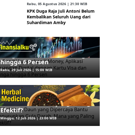
Rabu, 05 Agustus 2026 | 21:30 WIB
KPK Duga Raja Juli Antoni Belum
Kembalikan Seluruh Uang dari
Suhardiman Amby
ARAHKITA/FINANSIALKU
X Resmi Luncurkan X Money,
Aplikasi Keuangan Digital
dengan Kartu Visa dan Bunga
hingga 6 Persen
Rabu, 29 Juli 2026 | 15:00 WIB
ARAHKITA/HERBAL MEDICINE
5 Rebusan Daun yang
Dipercaya Bantu Menurunkan
Gula Darah, Mana yang Paling
Efektif?
Minggu, 12 Juli 2026 | 23:00 WIB