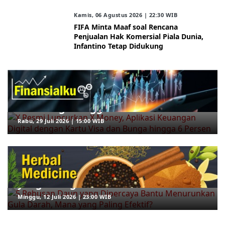
Kamis, 06 Agustus 2026 | 22:30 WIB
FIFA Minta Maaf soal Rencana
Penjualan Hak Komersial Piala Dunia,
Infantino Tetap Didukung
ARAHKITA/FINANSIALKU
X Resmi Luncurkan X Money, Aplikasi
Keuangan Digital dengan Kartu Visa
dan Bunga hingga 6 Persen
Rabu, 29 Juli 2026 | 15:00 WIB
ARAHKITA/HERBAL MEDICINE
5 Rebusan Daun yang Dipercaya
Bantu Menurunkan Gula Darah, Mana
yang Paling Efektif?
Minggu, 12 Juli 2026 | 23:00 WIB