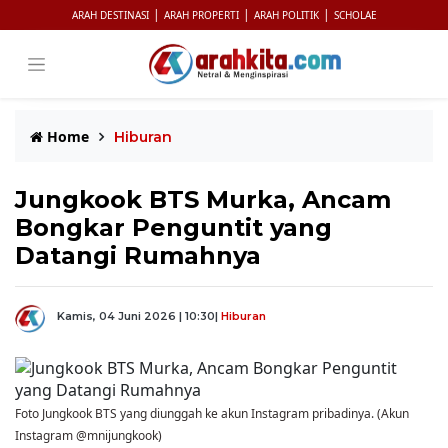
|
|
|
ARAH DESTINASI
ARAH PROPERTI
ARAH POLITIK
SCHOLAE
Home
Hiburan
Jungkook BTS Murka, Ancam
Bongkar Penguntit yang
Datangi Rumahnya
Kamis, 04 Juni 2026 | 10:30
|
Hiburan
Foto Jungkook BTS yang diunggah ke akun Instagram pribadinya. (Akun
Instagram @mnijungkook)