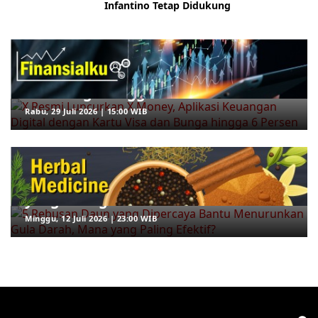
Infantino Tetap Didukung
ARAHKITA/FINANSIALKU
X Resmi Luncurkan X Money, Aplikasi
Keuangan Digital dengan Kartu Visa
dan Bunga hingga 6 Persen
Rabu, 29 Juli 2026 | 15:00 WIB
ARAHKITA/HERBAL MEDICINE
5 Rebusan Daun yang Dipercaya
Bantu Menurunkan Gula Darah, Mana
yang Paling Efektif?
Minggu, 12 Juli 2026 | 23:00 WIB