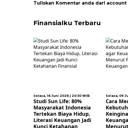
Tuliskan Komentar anda dari account
Finansialku Terbaru
sa, 16 Juni 2026 | 20:30 WIB
Selasa, 09 Juni 2026 | 09:00 WIB
un Life: 80%
Cara Membedakan
akat Indonesia
Kebutuhan dan
n Biaya Hidup,
Keinginan agar
i Keuangan Jadi
Keuangan Tetap Aman,
Ketahanan
Menurut Perencana