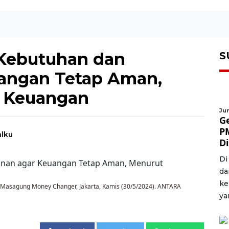
Kebutuhan dan
S
uangan Tetap Aman,
 Keuangan
Jum
G
P
alku
D
Di
da
ke
 Masagung Money Changer, Jakarta, Kamis (30/5/2024). ANTARA
ya