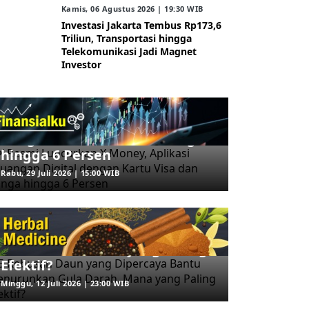
Kamis, 06 Agustus 2026 | 19:30 WIB
Investasi Jakarta Tembus Rp173,6
Triliun, Transportasi hingga
Telekomunikasi Jadi Magnet
Investor
ARAHKITA/FINANSIALKU
X Resmi Luncurkan X Money,
Aplikasi Keuangan Digital
dengan Kartu Visa dan Bunga
hingga 6 Persen
Rabu, 29 Juli 2026 | 15:00 WIB
ARAHKITA/HERBAL MEDICINE
5 Rebusan Daun yang
Dipercaya Bantu Menurunkan
Gula Darah, Mana yang Paling
Efektif?
Minggu, 12 Juli 2026 | 23:00 WIB