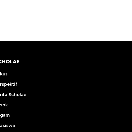
Ketahanan Keuangan
Finansial
Meningkat
CHOLAE
kus
rspektif
rita Scholae
sok
agam
asiswa