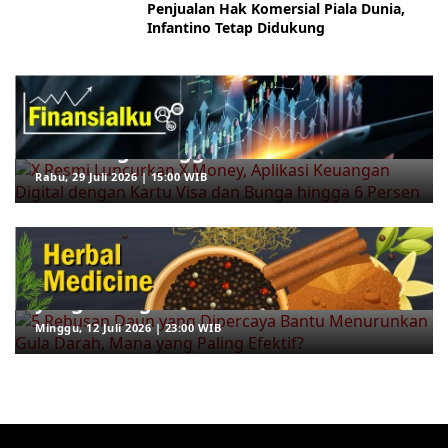
Penjualan Hak Komersial Piala Dunia,
Infantino Tetap Didukung
ARAHKITA/FINANSIALKU
X Resmi Luncurkan X Money, Aplikasi
Keuangan Digital dengan Kartu Visa
dan Bunga hingga 6 Persen
Rabu, 29 Juli 2026 | 15:00 WIB
ARAHKITA/HERBAL MEDICINE
5 Rebusan Daun yang Dipercaya
Bantu Menurunkan Gula Darah, Mana
yang Paling Efektif?
Minggu, 12 Juli 2026 | 23:00 WIB