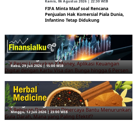
Kamis, 06 Agustus 2026 | 22:30 WIB
FIFA Minta Maaf soal Rencana
Penjualan Hak Komersial Piala Dunia,
Infantino Tetap Didukung
ARAHKITA/FINANSIALKU
X Resmi Luncurkan X Money, Aplikasi
Keuangan Digital dengan Kartu Visa
dan Bunga hingga 6 Persen
Rabu, 29 Juli 2026 | 15:00 WIB
ARAHKITA/HERBAL MEDICINE
5 Rebusan Daun yang Dipercaya
Bantu Menurunkan Gula Darah, Mana
yang Paling Efektif?
Minggu, 12 Juli 2026 | 23:00 WIB