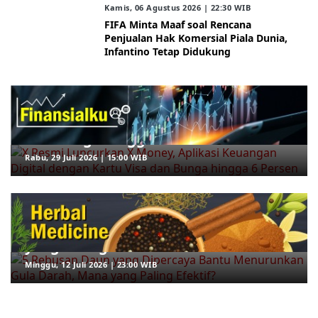
Kamis, 06 Agustus 2026 | 22:30 WIB
FIFA Minta Maaf soal Rencana
Penjualan Hak Komersial Piala Dunia,
Infantino Tetap Didukung
ARAHKITA/FINANSIALKU
X Resmi Luncurkan X Money, Aplikasi
Keuangan Digital dengan Kartu Visa
dan Bunga hingga 6 Persen
Rabu, 29 Juli 2026 | 15:00 WIB
ARAHKITA/HERBAL MEDICINE
5 Rebusan Daun yang Dipercaya
Bantu Menurunkan Gula Darah, Mana
yang Paling Efektif?
Minggu, 12 Juli 2026 | 23:00 WIB