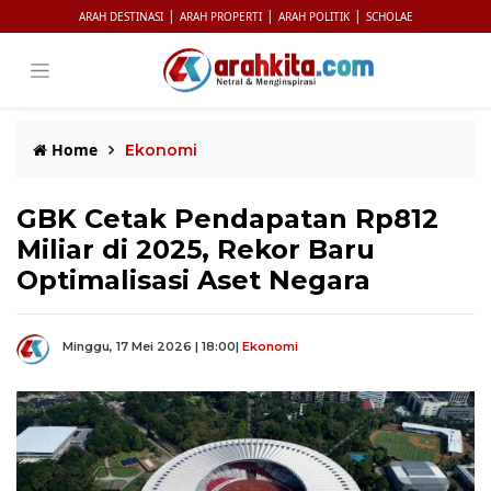
|
|
|
ARAH DESTINASI
ARAH PROPERTI
ARAH POLITIK
SCHOLAE
Home
Ekonomi
GBK Cetak Pendapatan Rp812
Miliar di 2025, Rekor Baru
Optimalisasi Aset Negara
Minggu, 17 Mei 2026 | 18:00
|
Ekonomi