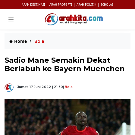
|
|
|
ARAH DESTINASI
ARAH PROPERTI
ARAH POLITIK
SCHOLAE
Home
Bola
Sadio Mane Semakin Dekat
Berlabuh ke Bayern Muenchen
Jumat, 17 Juni 2022 | 21:30
|
Bola