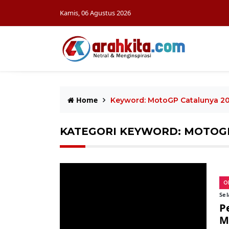
Kamis, 06 Agustus 2026
Home
Keyword: MotoGP Catalunya 2
KATEGORI KEYWORD: MOTOG
O
Sel
P
M