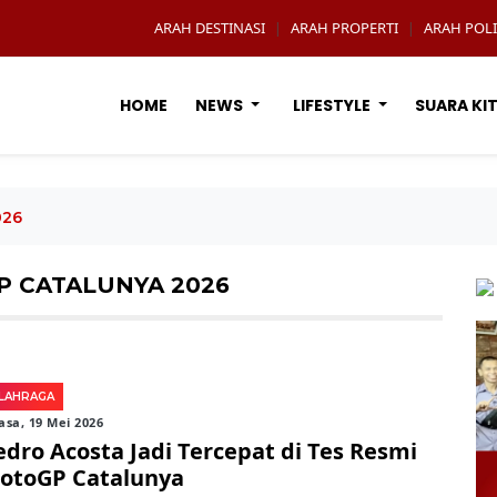
ARAH DESTINASI
ARAH PROPERTI
ARAH POLI
|
|
HOME
NEWS
LIFESTYLE
SUARA KI
026
P CATALUNYA 2026
LAHRAGA
asa, 19 Mei 2026
edro Acosta Jadi Tercepat di Tes Resmi
otoGP Catalunya