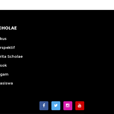
CHOLAE
kus
rspektif
rita Scholae
sok
agam
asiswa