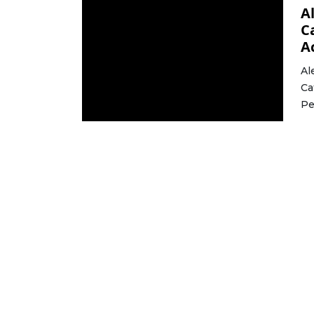
A
C
A
Al
Ca
Pe