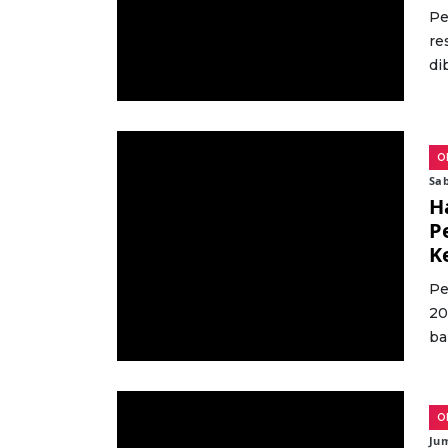
Pe
re
di
O
Sab
H
P
K
Pe
20
ba
O
Jum