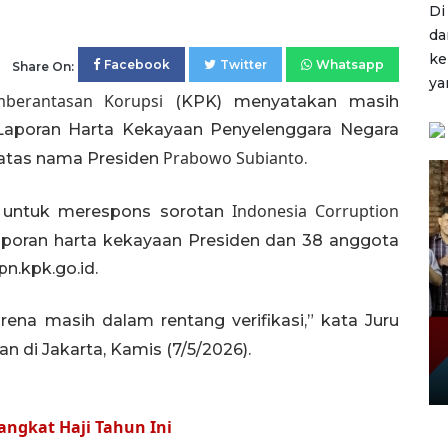
Di
da
ke
Facebook
Twitter
Whatsapp
Share On:
ya
berantasan Korupsi
(KPK) menyatakan masih
 Laporan Harta Kekayaan Penyelenggara Negara
Prabowo Subianto
 atas nama Presiden
.
Indonesia Corruption
K untuk merespons sorotan
aporan harta kekayaan Presiden dan 38 anggota
n.kpk.go.id.
arena masih dalam rentang verifikasi,” kata Juru
 di Jakarta, Kamis (7/5/2026).
ngkat Haji Tahun Ini