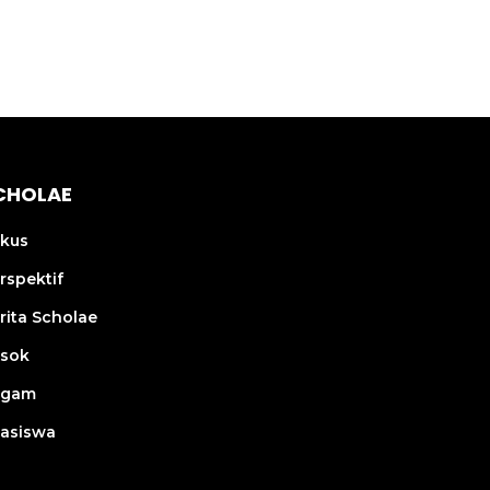
CHOLAE
kus
rspektif
rita Scholae
sok
agam
asiswa