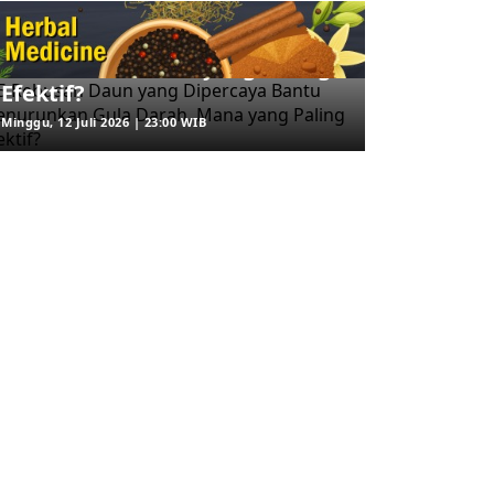
5 Rebusan Daun yang
Dipercaya Bantu Menurunkan
Gula Darah, Mana yang Paling
Efektif?
Minggu, 12 Juli 2026 | 23:00 WIB
u, 05 Agustus 2026 | 23:15 WIB
Rabu, 05 Agustus 2026 | 18:00 WIB
lang Porwanas 2027,
Menko Polkam Imbau
WI Jaya Gandeng KONI
Masyarakat Tidak
I Perkuat Persiapan
Bertindak Anarkis saat
tlet Wartawan
Unjuk Rasa