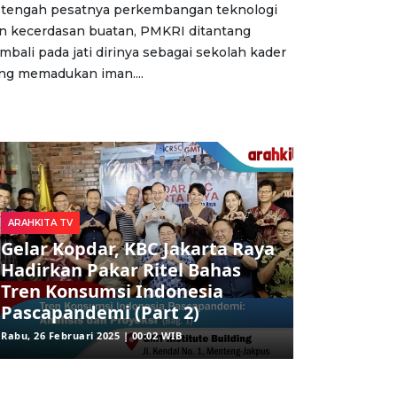
 tengah pesatnya perkembangan teknologi
n kecerdasan buatan, PMKRI ditantang
mbali pada jati dirinya sebagai sekolah kader
ng memadukan iman....
ARAHKITA TV
Gelar Kopdar, KBC Jakarta Raya
Hadirkan Pakar Ritel Bahas
Tren Konsumsi Indonesia
Pascapandemi (Part 2)
Rabu, 26 Februari 2025 | 00:02 WIB