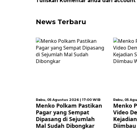
Tuliskan Komentar anda dari account
News Terbaru
 | 18:00 WIB
Rabu, 05 Agustus 2026 | 17:00 WIB
Rabu, 05 Agu
 Imbau
Menko Polkam Pastikan
Menko P
dak
Pagar yang Sempat
Video D
kis saat
Dipasang di Sejumlah
Kejadian
Mal Sudah Dibongkar
Diimbau