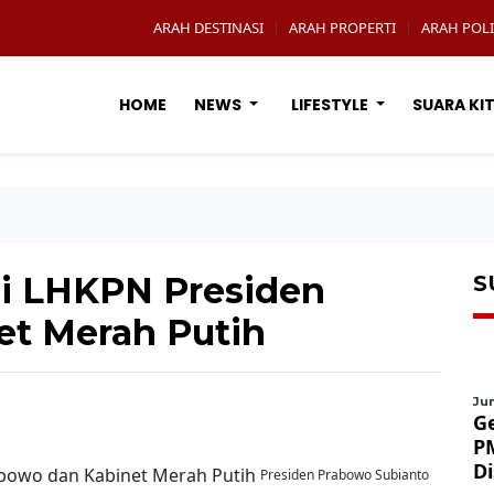
ARAH DESTINASI
ARAH PROPERTI
ARAH POLI
|
|
HOME
NEWS
LIFESTYLE
SUARA KI
si LHKPN Presiden
S
et Merah Putih
Jum
G
P
D
Presiden Prabowo Subianto