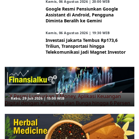
Kamis, 06 Agustus 2026 | 20:00 WIB
Google Resmi Pensiunkan Google
Assistant di Android, Pengguna
Diminta Beralih ke Gemini
Kamis, 06 Agustus 2026 | 19:30 WIB
Investasi Jakarta Tembus Rp173,6
Triliun, Transportasi hingga
Telekomunikasi Jadi Magnet Investor
ARAHKITA/FINANSIALKU
X Resmi Luncurkan X Money, Aplikasi
Keuangan Digital dengan Kartu Visa
dan Bunga hingga 6 Persen
Rabu, 29 Juli 2026 | 15:00 WIB
ARAHKITA/HERBAL MEDICINE
5 Rebusan Daun yang Dipercaya
Bantu Menurunkan Gula Darah, Mana
yang Paling Efektif?