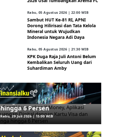
2026 Usai Tumbangkan Arema FC
Rabu, 05 Agustus 2026 | 22:00 WIB
Sambut HUT Ke-81 RI, APNI
Dorong Hilirisasi dan Tata Kelola
Mineral untuk Wujudkan
Indonesia Negara Adi Daya
Rabu, 05 Agustus 2026 | 21:30 WIB
KPK Duga Raja Juli Antoni Belum
Kembalikan Seluruh Uang dari
Suhardiman Amby
ARAHKITA/FINANSIALKU
X Resmi Luncurkan X Money,
Aplikasi Keuangan Digital
dengan Kartu Visa dan Bunga
hingga 6 Persen
Rabu, 29 Juli 2026 | 15:00 WIB
ARAHKITA/HERBAL MEDICINE
5 Rebusan Daun yang