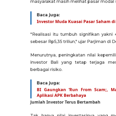
masyarakat masih melihat pasar modal s
Baca juga:
Investor Muda Kuasai Pasar Saham di
"Realisasi itu tumbuh signifikan yakn
sebesar Rp5,35 triliun," ujar Parjiman di 
Menurutnya, peningkatan nilai kepem
investor Bali yang tetap terjaga m
berbagai risiko.
Baca juga:
BI Gaungkan ‘Run From Scam;, Ma
Aplikasi APK Berbahaya
Jumlah Investor Terus Bertambah
Tak hanya nilai investasinya yang m