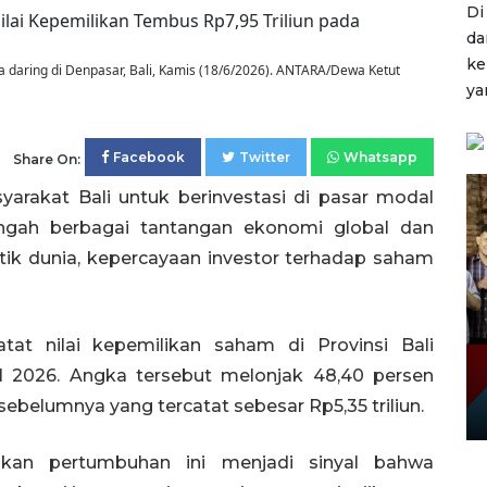
Di
da
ke
 daring di Denpasar, Bali, Kamis (18/6/2026). ANTARA/Dewa Ketut
ya
Facebook
Twitter
Whatsapp
Share On:
arakat Bali untuk berinvestasi di pasar modal
tengah berbagai tantangan ekonomi global dan
tik dunia, kepercayaan investor terhadap saham
at nilai kepemilikan saham di Provinsi Bali
 I 2026. Angka tersebut melonjak 48,40 persen
belumnya yang tercatat sebesar Rp5,35 triliun.
akan pertumbuhan ini menjadi sinyal bahwa