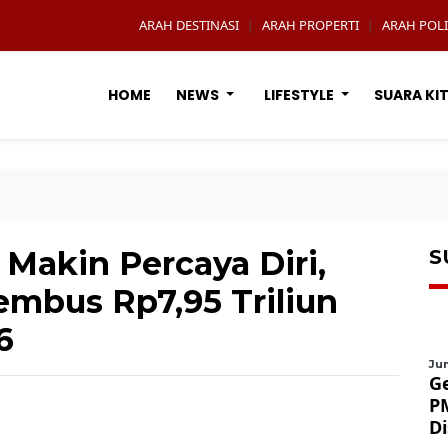
ARAH DESTINASI
ARAH PROPERTI
ARAH POLI
|
|
HOME
NEWS
LIFESTYLE
SUARA KI
 Makin Percaya Diri,
S
embus Rp7,95 Triliun
6
Jum
G
P
D