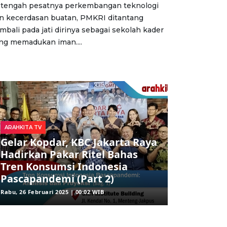
 tengah pesatnya perkembangan teknologi
n kecerdasan buatan, PMKRI ditantang
mbali pada jati dirinya sebagai sekolah kader
ng memadukan iman....
ARAHKITA TV
Gelar Kopdar, KBC Jakarta Raya
Hadirkan Pakar Ritel Bahas
Tren Konsumsi Indonesia
Pascapandemi (Part 2)
Rabu, 26 Februari 2025 | 00:02 WIB