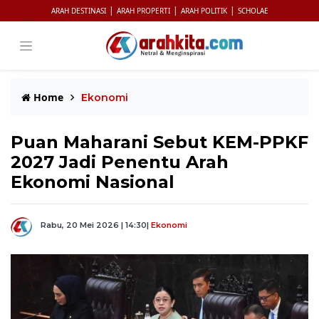
|
|
|
ARAH DESTINASI
ARAH PROPERTI
ARAH POLITIK
SCHOLAE
Home
Ekonomi
Puan Maharani Sebut KEM-PPKF
2027 Jadi Penentu Arah
Ekonomi Nasional
Rabu, 20 Mei 2026 | 14:30
|
Ekonomi