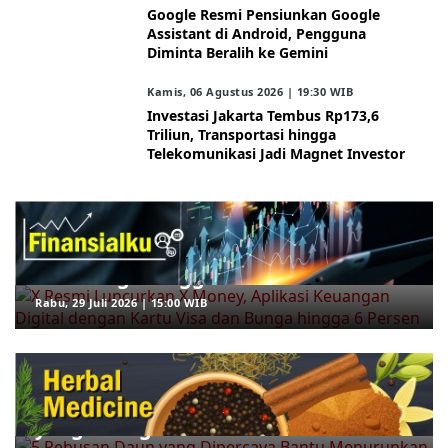
Google Resmi Pensiunkan Google
Assistant di Android, Pengguna
Diminta Beralih ke Gemini
Kamis, 06 Agustus 2026 | 19:30 WIB
Investasi Jakarta Tembus Rp173,6
Triliun, Transportasi hingga
Telekomunikasi Jadi Magnet Investor
ARAHKITA/FINANSIALKU
X Resmi Luncurkan X Money, Aplikasi
Keuangan Digital dengan Kartu Visa
dan Bunga hingga 6 Persen
Rabu, 29 Juli 2026 | 15:00 WIB
ARAHKITA/HERBAL MEDICINE
5 Rebusan Daun yang Dipercaya
Bantu Menurunkan Gula Darah, Mana
yang Paling Efektif?