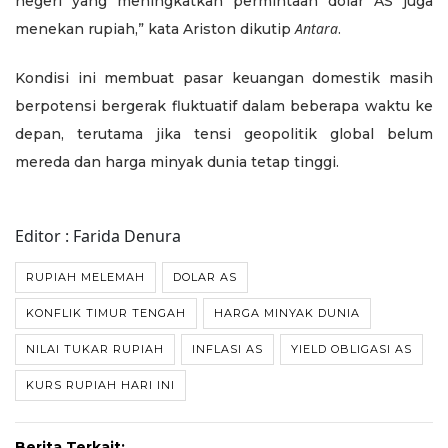
negeri yang meningkatkan permintaan dolar AS juga
Antara
menekan rupiah,” kata Ariston dikutip
.
Kondisi ini membuat pasar keuangan domestik masih
berpotensi bergerak fluktuatif dalam beberapa waktu ke
depan, terutama jika tensi geopolitik global belum
mereda dan harga minyak dunia tetap tinggi.
Editor : Farida Denura
RUPIAH MELEMAH
DOLAR AS
KONFLIK TIMUR TENGAH
HARGA MINYAK DUNIA
NILAI TUKAR RUPIAH
INFLASI AS
YIELD OBLIGASI AS
KURS RUPIAH HARI INI
Berita Terkait: