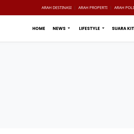
ARAH DESTINASI
ARAH PROPERTI
ARAH POLI
|
|
HOME
NEWS
LIFESTYLE
SUARA KI