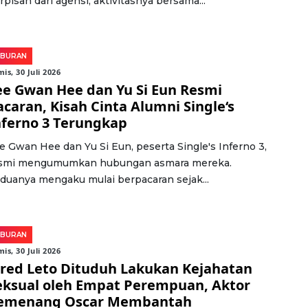
rpisah dari agensi, aktivitasnya bersama...
IBURAN
is, 30 Juli 2026
ee Gwan Hee dan Yu Si Eun Resmi
acaran, Kisah Cinta Alumni Single‘s
nferno 3 Terungkap
e Gwan Hee dan Yu Si Eun, peserta Single's Inferno 3,
smi mengumumkan hubungan asmara mereka.
duanya mengaku mulai berpacaran sejak...
IBURAN
is, 30 Juli 2026
ared Leto Dituduh Lakukan Kejahatan
eksual oleh Empat Perempuan, Aktor
emenang Oscar Membantah