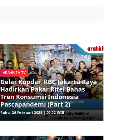
ARAHKITA TV
Gelar Kopdar, KBC Jakarta Raya
Hadirkan Pakar Ritel Bahas
Tren Konsumsi Indonesia
Pascapandemi (Part 2)
Rabu, 26 Februari 2025 | 00:02 WIB
ARAHKITA/FINANSIALKU
X Resmi Luncurkan X Money,