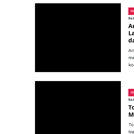
H
Rab
A
L
d
Ar
me
ko
H
Rab
T
M
To
Ne