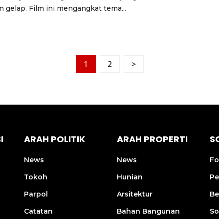
n gelap. Film ini mengangkat tema...
1
2
>
I
ARAH POLITIK
ARAH PROPERTI
S
News
News
Fo
Tokoh
Hunian
Pe
Parpol
Arsitektur
Be
Catatan
Bahan Bangunan
So