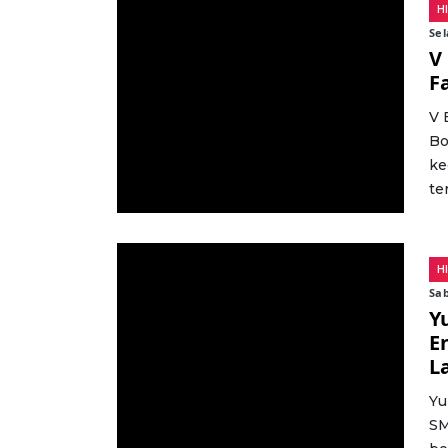
H
Sel
V
F
V 
Bo
ke
te
H
Sab
Y
E
L
Yu
SM