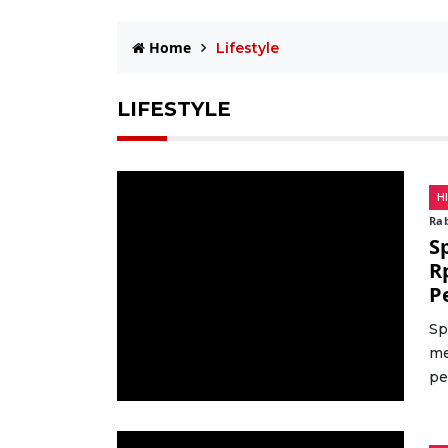
Home
Lifestyle
LIFESTYLE
H
Rab
S
R
P
Sp
me
pe