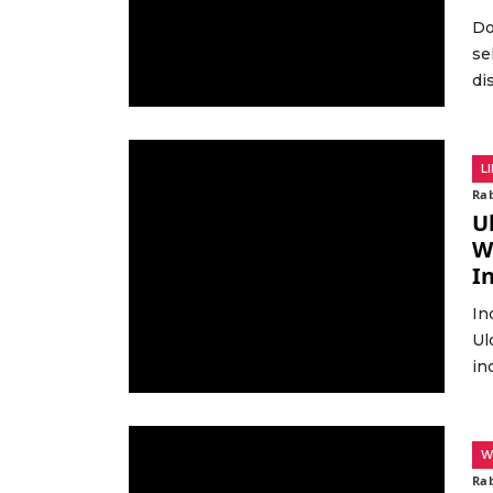
Do
se
di
L
Rab
U
W
I
In
Ul
in
W
Rab