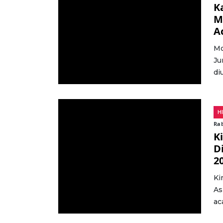
K
M
A
Mo
Ju
di
H
Rab
K
D
2
Ki
As
ac