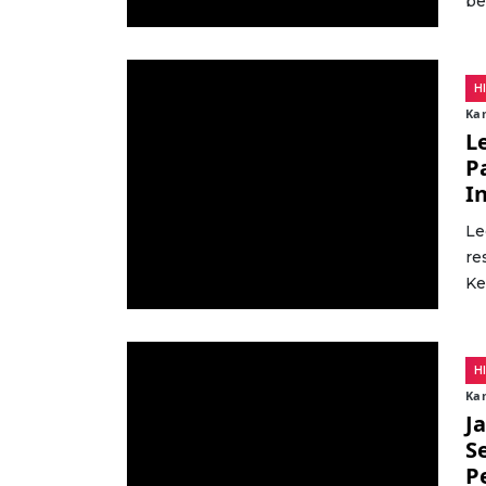
be
H
Kam
L
P
I
Le
re
Ke
H
Kam
J
S
P