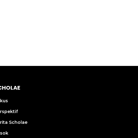
CHOLAE
kus
rspektif
rita Scholae
sok