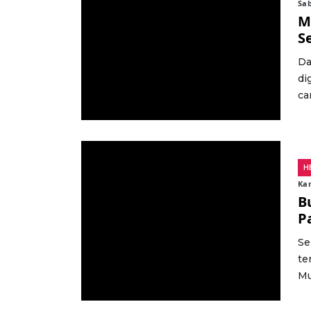
Sab
M
S
Da
di
ca
H
Kam
B
P
Se
te
Mul