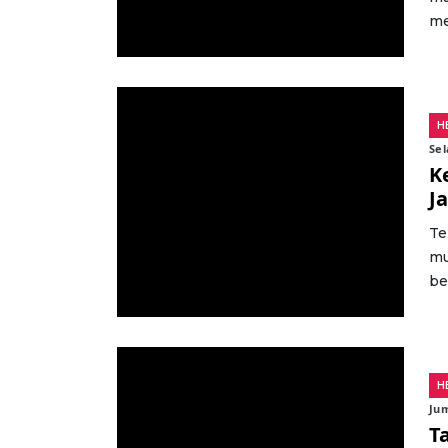
me
H
Sel
​
J
Te
mu
be
H
Ju
T