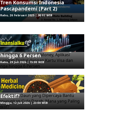
Tren Konsumsi Indonesia
Pascapandemi (Part 2)
Rabu, 26 Februari 2025 | 00:02 WIB
ARAHKITA/FINANSIALKU
X Resmi Luncurkan X Money,
Aplikasi Keuangan Digital
dengan Kartu Visa dan Bunga
hingga 6 Persen
Rabu, 29 Juli 2026 | 15:00 WIB
ARAHKITA/HERBAL MEDICINE
5 Rebusan Daun yang
Dipercaya Bantu Menurunkan
Gula Darah, Mana yang Paling
Efektif?
Minggu, 12 Juli 2026 | 23:00 WIB