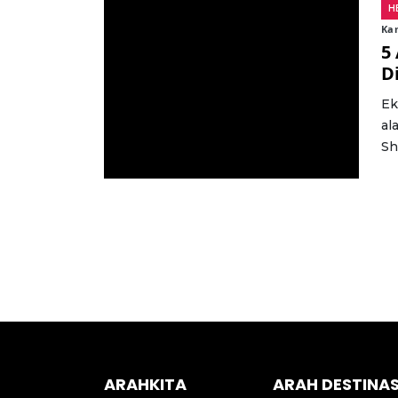
H
Ka
5
D
Ek
al
Sh
ARAHKITA
ARAH DESTINAS