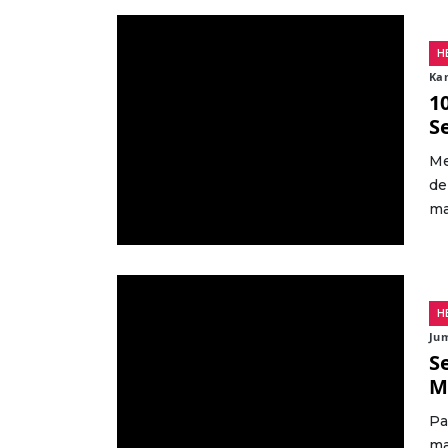
H
Kam
1
S
Me
de
ma
H
Jum
S
M
Pa
ma