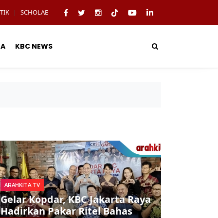
TIK
SCHOLAE
|
TA
KBC NEWS
ARAHKITA TV
Gelar Kopdar, KBC Jakarta Raya
Hadirkan Pakar Ritel Bahas