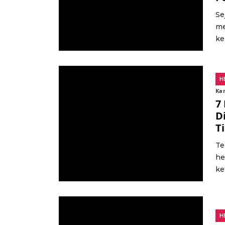
Se
me
ke
H
Kam
7
D
T
Te
he
ke
H