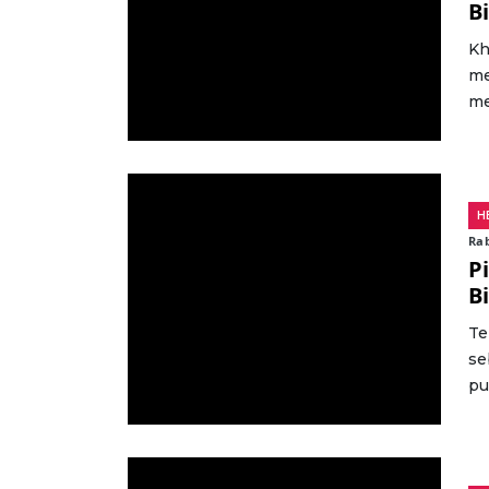
B
Kh
me
me
H
Ra
P
B
Te
se
pu