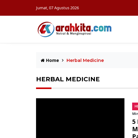
Jumat, 07 Agustus 2026
Home
Herbal Medicine
HERBAL MEDICINE
H
Min
5
M
Pa