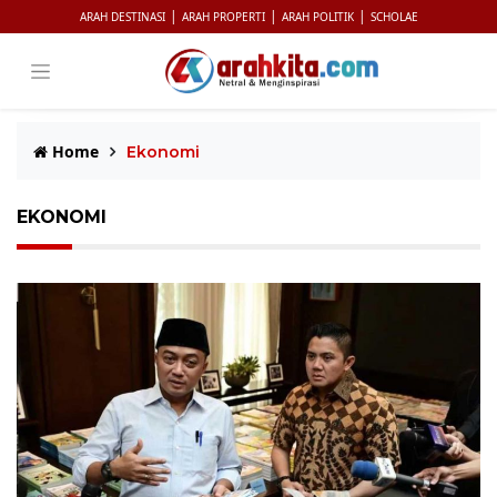
|
|
|
ARAH DESTINASI
ARAH PROPERTI
ARAH POLITIK
SCHOLAE
Home
Ekonomi
EKONOMI